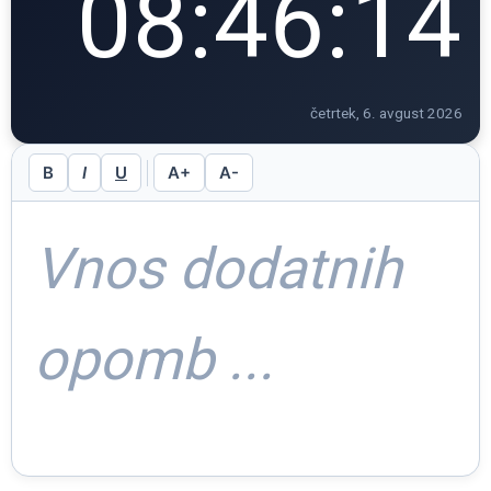
08:46:14
četrtek, 6. avgust 2026
B
I
U
A+
A-