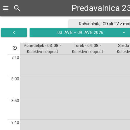
Predavalnica 23
search
menu
Računalnik, LCD ali TV z mož
navigate_before
arrow_drop_down
03. AVG – 09. AVG 2026
računalnik, interaktiv
Ponedeljek - 03. 08. -
Torek - 04. 08. -
Sreda -
av_timer
Kolektivni dopust
Kolektivni dopust
Kolekti
7:10
8:00
8:50
9:40