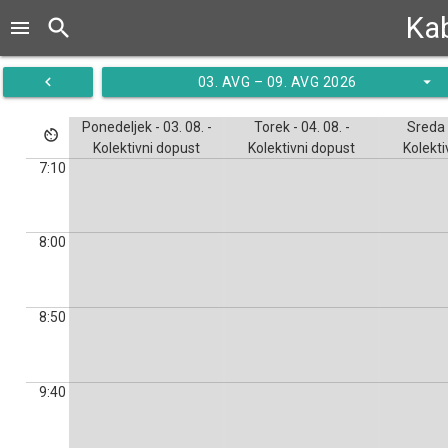
Ka
search
menu
navigate_before
arrow_drop_down
03. AVG – 09. AVG 2026
Ponedeljek - 03. 08. -
Torek - 04. 08. -
Sreda -
av_timer
Kolektivni dopust
Kolektivni dopust
Kolekti
7:10
8:00
8:50
9:40