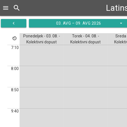
Latin
search
menu
navigate_before
arrow_drop_down
03. AVG – 09. AVG 2026
Ponedeljek - 03. 08. -
Torek - 04. 08. -
Sreda -
av_timer
Kolektivni dopust
Kolektivni dopust
Kolekti
7:10
8:00
8:50
9:40