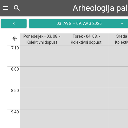
Arheologija pal
search
menu
navigate_before
arrow_drop_down
03. AVG – 09. AVG 2026
Ponedeljek - 03. 08. -
Torek - 04. 08. -
Sreda -
av_timer
Kolektivni dopust
Kolektivni dopust
Kolekti
7:10
8:00
8:50
9:40