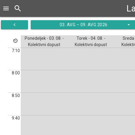
La
search
menu
navigate_before
arrow_drop_down
03. AVG – 09. AVG 2026
Ponedeljek - 03. 08. -
Torek - 04. 08. -
Sreda -
av_timer
Kolektivni dopust
Kolektivni dopust
Kolekti
7:10
8:00
8:50
9:40